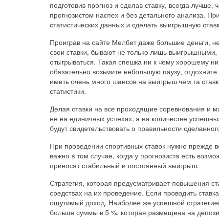
подготовив прогноз и сделав ставку, всегда лучше,
прогнозистом наспех и без детального анализа. Пр
статистических данных и сделать выигрышную став
Проиграв на сайте Мелбет даже большие деньги, не
свои ставки, бывают не только лишь выигрышными,
отыгрываться. Такая спешка ни к чему хорошему ник
обязательно возьмите небольшую паузу, отдохните 
иметь очень много шансов на выигрыш чем та ставк
статистики.
Делая ставки на все проходящие соревнования и м
не на единичных успехах, а на количестве успешных
будут свидетельствовать о правильности сделанног
При проведении спортивных ставок нужно прежде все
важно в том случае, когда у прогнозиста есть возм
приносят стабильный и постоянный выигрыш.
Стратегия, которая предусматривает повышения ста
средствах на их проведение. Если проводить ставка
ощутимый доход. Наиболее же успешной стратегией
больше суммы в 5 %, которая размещена на депози