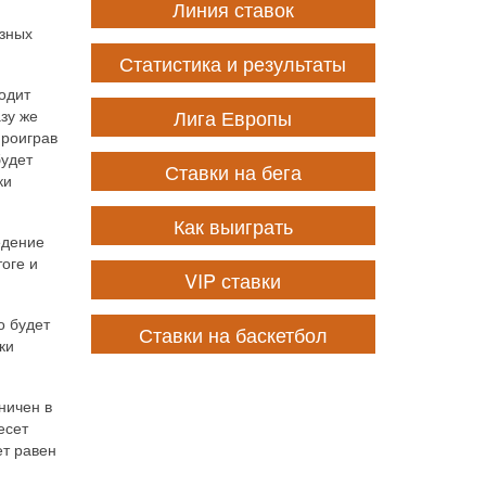
Линия ставок
азных
Статистика и результаты
одит
Лига Европы
зу же
Проиграв
будет
Ставки на бега
ки
Как выиграть
едение
оге и
VIP ставки
о будет
Ставки на баскетбол
ки
ничен в
есет
ет равен